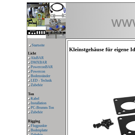
Startseite
Kleinstgehäuse für eigene I
Licht
AluBAR
DMXBAR
PowerconBAR
Powercon
Bodenständer
LED - Technik
Zubehör
Ton
Kabel
Installation
PC-Brumm-Ton
Zubehör
Rigging
Flugpunkte
Bodenplatte
Zubehör