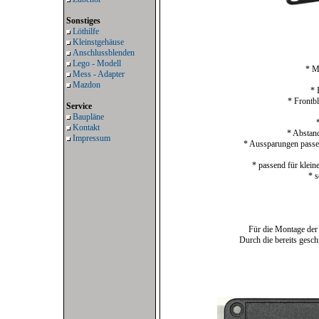
Sonstiges
Löthilfe
Kleinstgehäuse
Anschlussblenden
*
Lego - Modell
* Mat
Mess - Adapter
Mazdon
* I
* Frontble
Service
Baupläne
* 
Kontakt
* Abstand 
Impressum
* Aussparungen passen
* passend für kleine
* sc
Für die Montage der 
Durch die bereits geschn