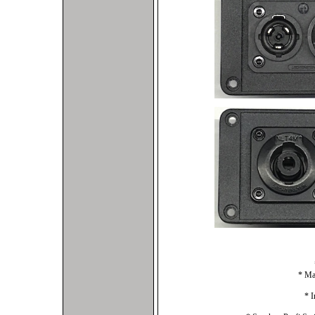
*
* Mate
* In